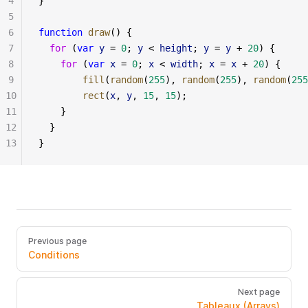
4
}
5
6
function
 draw
() {
7
  for
 (
var
 y
 =
 0
; 
y
 <
 height
; 
y
 =
 y
 +
 20
) {
8
    for
 (
var
 x
 =
 0
; 
x
 <
 width
; 
x
 =
 x
 +
 20
) {
9
        fill
(
random
(
255
), 
random
(
255
), 
random
(
255
10
        rect
(
x
, 
y
, 
15
, 
15
);
11
    }
12
  }
13
}
Previous page
Conditions
Next page
Tableaux (Arrays)