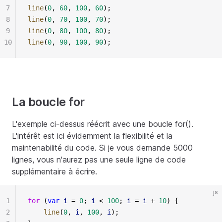
7
line
(
0
, 
60
, 
100
, 
60
);
8
line
(
0
, 
70
, 
100
, 
70
);
9
line
(
0
, 
80
, 
100
, 
80
);
10
line
(
0
, 
90
, 
100
, 
90
);
La boucle for
L'exemple ci-dessus réécrit avec une boucle for().
L'intérêt est ici évidemment la flexibilité et la
maintenabilité du code. Si je vous demande 5000
lignes, vous n'aurez pas une seule ligne de code
supplémentaire à écrire.
js
1
for
 (
var
 i
 =
 0
; 
i
 <
 100
; 
i
 =
 i
 +
 10
) {
2
    line
(
0
, 
i
, 
100
, 
i
);