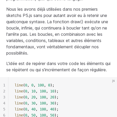
Nous les avons déjà utilisées dans nos premiers
sketchs P5.js sans pour autant avoir eu à retenir une
quelconque syntaxe. La fonction draw() exécute une
boucle, infinie, qui continuera à boucler tant qu'on ne
l'arrête pas. Les boucles, en combinaison avec les
variables, conditions, tableaux et autres éléments
fondamentaux, vont véritablement décupler nos
possibilités.
L'idée est de repérer dans votre code les éléments qui
se répètent ou qui s'incrémentent de façon régulière.
js
1
line
(
0
, 
0
, 
100
, 
0
);
2
line
(
0
, 
10
, 
100
, 
10
);
3
line
(
0
, 
20
, 
100
, 
20
);
4
line
(
0
, 
30
, 
100
, 
30
);
5
line
(
0
, 
40
, 
100
, 
40
);
6
line
(
0
, 
50
, 
100
, 
50
);